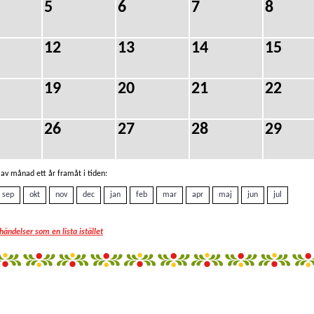
5
6
7
8
12
13
14
15
19
20
21
22
26
27
28
29
av månad ett år framåt i tiden:
sep
okt
nov
dec
jan
feb
mar
apr
maj
jun
jul
 händelser som en lista istället