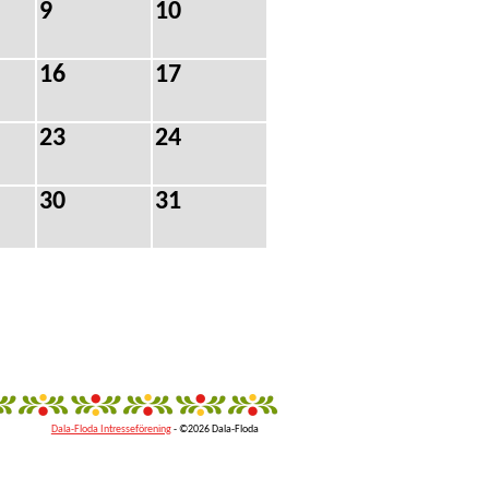
9
10
16
17
23
24
30
31
Dala-Floda Intresseförening
- ©2026 Dala-Floda