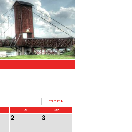
framåt ►
lör
sön
2
3