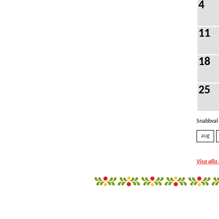
4
11
18
25
Snabbval 
aug
Visa alla
fantazi
giyim