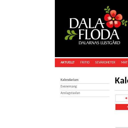
AKTUELLT
FRITID
SEVÄRDHETER
MAT 
Ka
Kalendarium
Evenemang
Anslagstavlan
◄ 