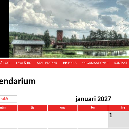
& LOGI
LEVA & BO
STÄLLPLATSER
HISTORIA
ORGANISATIONER
KONTAKT
lendarium
januari 2027
bakåt
mån
tis
ons
tor
fre
1