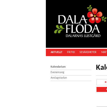
AKTUELLT
FRITID
SEVÄRDHETER
MAT 
Ka
Kalendarium
Evenemang
Anslagstavlan
◄ 