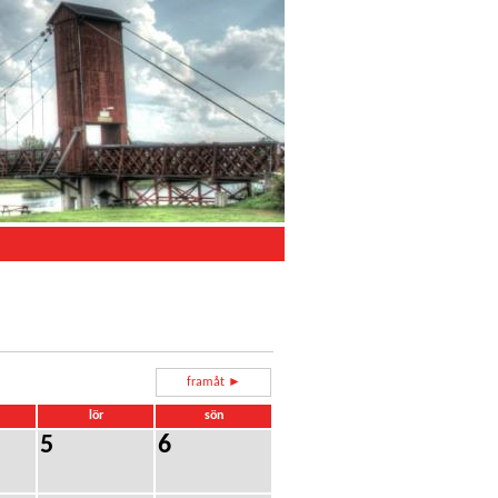
framåt ►
lör
sön
5
6