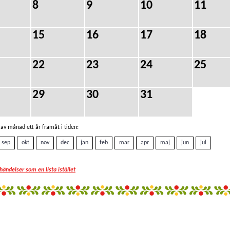
8
9
10
11
15
16
17
18
22
23
24
25
29
30
31
av månad ett år framåt i tiden:
sep
okt
nov
dec
jan
feb
mar
apr
maj
jun
jul
 händelser som en lista istället