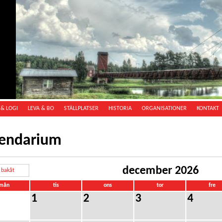
& LOGI
LEVA & BO
STÄLLPLATSER
HISTORIA
ORGANISATIONER
KONTAKT
lendarium
december 2026
bakåt
mån
tis
ons
tor
fre
1
2
3
4