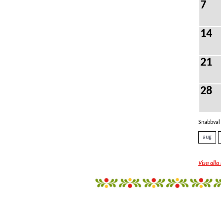
7
14
21
28
Snabbval 
aug
Visa alla
fantazi
giyim