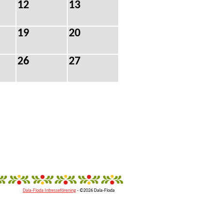
12
13
19
20
26
27
Dala-Floda Intresseförening
- ©2026 Dala-Floda