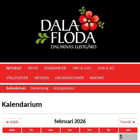
AKTUELLT
FRITID
SEVÄRDHETER
MAT & LOGI
LEVA & BO
STÄLLPLATSER
HISTORIA
ORGANISATIONER
KONTAKT
Kalendarium
Evenemang
Anslagstavlan
Kalendarium
februari 2026
◄ bakåt
framåt ►
mån
tis
ons
tor
fre
lör
sön
1