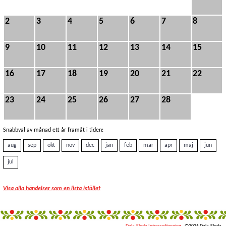
2
3
4
5
6
7
8
9
10
11
12
13
14
15
16
17
18
19
20
21
22
23
24
25
26
27
28
Snabbval av månad ett år framåt i tiden:
aug
sep
okt
nov
dec
jan
feb
mar
apr
maj
jun
jul
Visa alla händelser som en lista istället