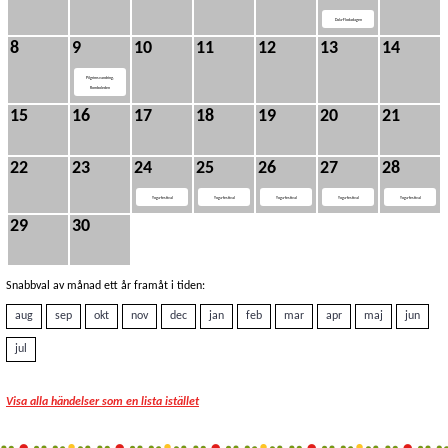
Dala-Flodadagen
8
9
10
11
12
13
14
Pilgrimsvandring,
Romboleden
15
16
17
18
19
20
21
22
23
24
25
26
27
28
Yoga-festival
Yoga-festival
Yoga-festival
Yoga-festival
Yoga-festival
29
30
Snabbval av månad ett år framåt i tiden:
aug
sep
okt
nov
dec
jan
feb
mar
apr
maj
jun
jul
Visa alla händelser som en lista istället