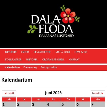
AKTUELLT
FRITID
SEVÄRDHETER
MAT & LOGI
LEVA & BO
STÄLLPLATSER
HISTORIA
ORGANISATIONER
KONTAKT
Kalendarium
Evenemang
Anslagstavlan
Kalendarium
juni 2026
◄ bakåt
framåt ►
mån
tis
ons
tor
fre
lör
sön
1
2
3
4
5
6
7