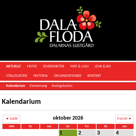
AKTUELLT
FRITID
SEVÄRDHETER
MAT & LOGI
LEVA & BO
STÄLLPLATSER
HISTORIA
ORGANISATIONER
KONTAKT
Kalendarium
Evenemang
Anslagstavlan
Kalendarium
oktober 2026
◄ bakåt
framåt ►
mån
tis
ons
tor
fre
lör
sön
1
2
3
4