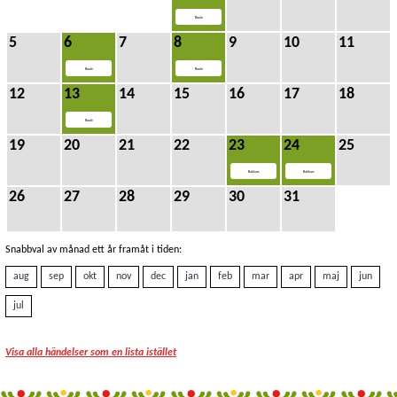
Boule
5
6
7
8
9
10
11
Boule
Boule
12
13
14
15
16
17
18
Boule
19
20
21
22
23
24
25
Bakkurs
Bakkurs
26
27
28
29
30
31
Snabbval av månad ett år framåt i tiden:
aug
sep
okt
nov
dec
jan
feb
mar
apr
maj
jun
jul
Visa alla händelser som en lista istället