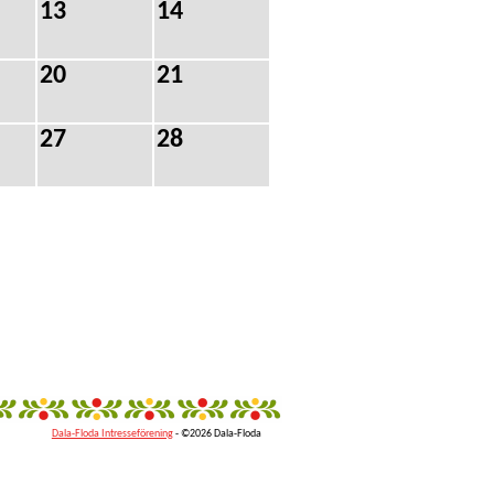
13
14
20
21
27
28
Dala-Floda Intresseförening
- ©2026 Dala-Floda