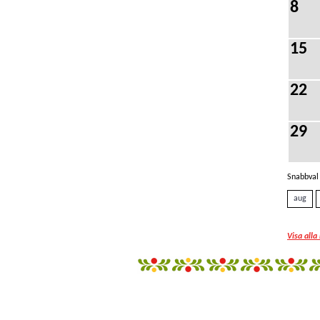
8
15
22
29
Snabbval 
aug
Visa alla
fantazi
giyim