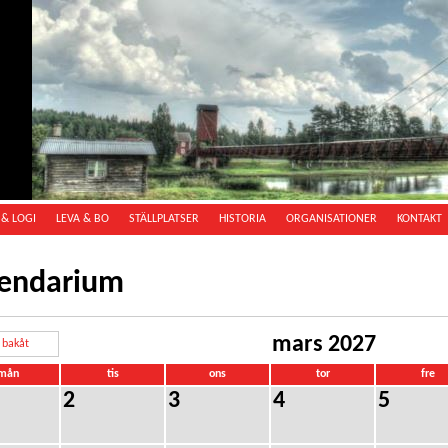
& LOGI
LEVA & BO
STÄLLPLATSER
HISTORIA
ORGANISATIONER
KONTAKT
lendarium
mars 2027
bakåt
mån
tis
ons
tor
fre
2
3
4
5