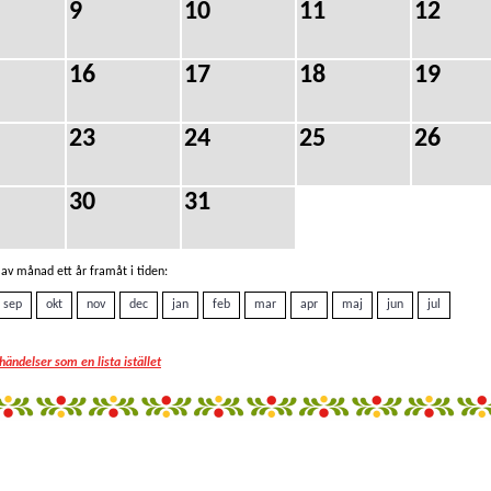
9
10
11
12
16
17
18
19
23
24
25
26
30
31
av månad ett år framåt i tiden:
sep
okt
nov
dec
jan
feb
mar
apr
maj
jun
jul
 händelser som en lista istället