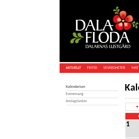
AKTUELLT
FRITID
SEVÄRDHETER
MAT 
Ka
Kalendarium
Evenemang
Anslagstavlan
◄ 
1