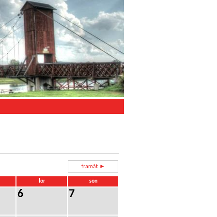
framåt ►
lör
sön
6
7