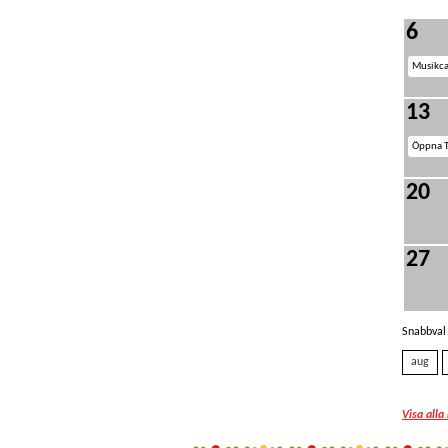
6
Musikca
13
Öppna Tä
20
27
Snabbval 
aug
Visa alla