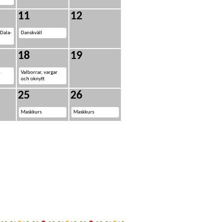
11
12
 Dala-
Danskväll
18
19
h
Valborrar, vargar
och oknytt
25
26
Maskkurs
Maskkurs