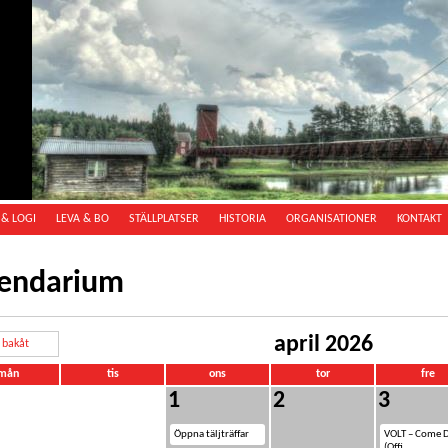
& LOGI
LEVA & BO
STÄLLPLATSER
HISTORIA
ORGANISATIONER
KONTAKT
lendarium
april 2026
bakåt
mån
tis
ons
tor
fre
1
2
3
Öppna täljträffar
VOLT – Come
(Offi...