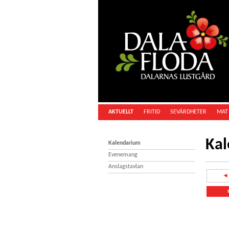
AKTUELLT
FRITID
SEVÄRDHETER
MAT 
Ka
Kalendarium
Evenemang
Anslagstavlan
◄ 