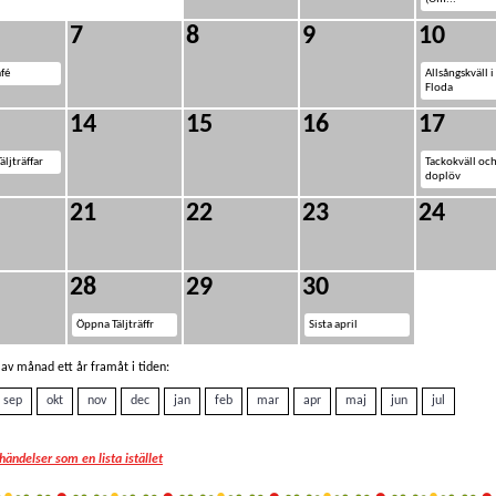
7
8
9
10
fé
Allsångskväll i
Floda
14
15
16
17
ljträffar
Tackokväll oc
doplöv
21
22
23
24
28
29
30
Öppna Täljträffr
Sista april
av månad ett år framåt i tiden:
sep
okt
nov
dec
jan
feb
mar
apr
maj
jun
jul
 händelser som en lista istället