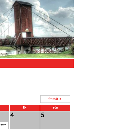
framåt ►
lör
sön
4
5
 Down