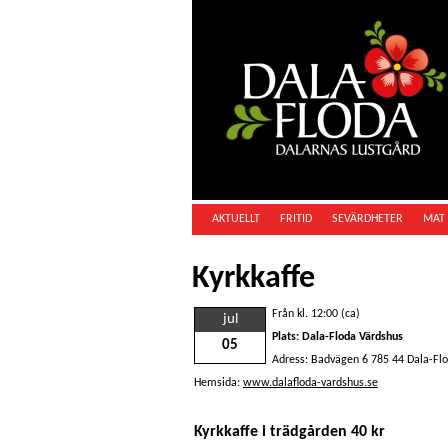
AKTUELLT
FRITID
SEVÄRDHETER
MAT 
Kyrkkaffe
Från kl. 12:00 (ca)
jul
Plats: Dala-Floda Värdshus
05
Adress: Badvägen 6 785 44 Dala-Fl
Hemsida:
www.dalafloda-vardshus.se
Kyrkkaffe i trädgården 40 kr