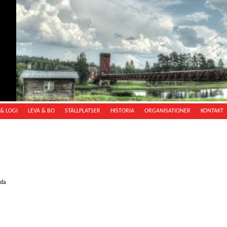
& LOGI
LEVA & BO
STÄLLPLATSER
HISTORIA
ORGANISATIONER
KONTAKT
oda