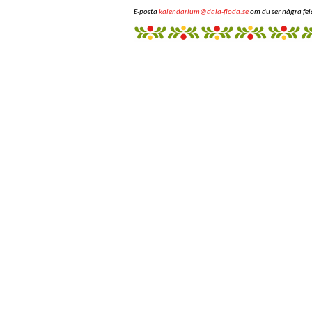
E-posta
kalendarium@dala-floda.se
om du ser några fel
fantazi
giyim