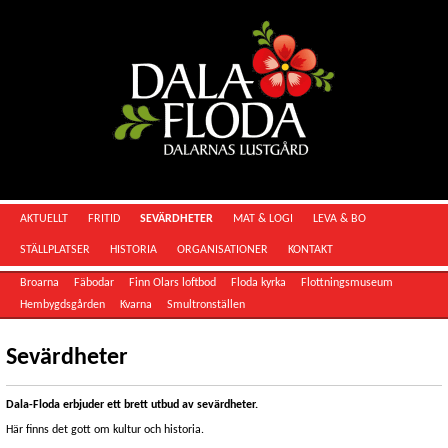
AKTUELLT
FRITID
SEVÄRDHETER
MAT & LOGI
LEVA & BO
STÄLLPLATSER
HISTORIA
ORGANISATIONER
KONTAKT
Broarna
Fäbodar
Finn Olars loftbod
Floda kyrka
Flottningsmuseum
Hembygdsgården
Kvarna
Smultronställen
Sevärdheter
Dala-Floda erbjuder ett brett utbud av sevärdheter.
Här finns det gott om kultur och historia.