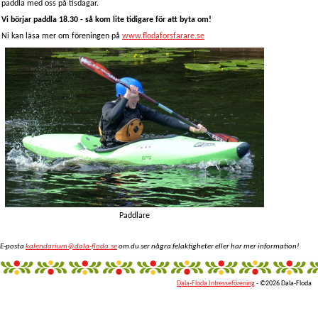
paddla med oss på tisdagar.
Vi börjar paddla 18.30 - så kom lite tidigare för att byta om!
Ni kan läsa mer om föreningen på
www.flodaforsfarare.se
Paddlare
E-posta
kalendarium@dala-floda.se
om du ser några felaktigheter eller har mer information!
Dala-Floda Intresseförening
- ©2026 Dala-Floda
fantazi
giyim