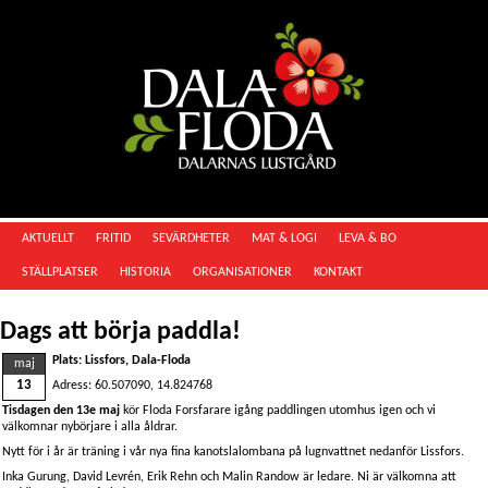
AKTUELLT
FRITID
SEVÄRDHETER
MAT & LOGI
LEVA & BO
STÄLLPLATSER
HISTORIA
ORGANISATIONER
KONTAKT
Dags att börja paddla!
Plats: Lissfors, Dala-Floda
maj
13
Adress: 60.507090, 14.824768
Tisdagen den 13e maj
kör Floda Forsfarare igång paddlingen utomhus igen och vi
välkomnar nybörjare i alla åldrar.
Nytt för i år är träning i vår nya fina kanotslalombana på lugnvattnet nedanför Lissfors.
Inka Gurung, David Levrén, Erik Rehn och Malin Randow är ledare. Ni är välkomna att