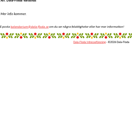
Arr. Dala-Floda Värdshus
Mer info kommer.
E-posta
kalendarium@dala-floda.se
om du ser några felaktigheter eller har mer information!
Dala-Floda Intresseförening
- ©2026 Dala-Floda
fantazi
giyim