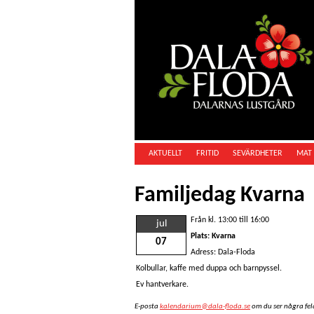
AKTUELLT
FRITID
SEVÄRDHETER
MAT 
Familjedag Kvarna
Från kl. 13:00 till 16:00
jul
Plats: Kvarna
07
Adress: Dala-Floda
Kolbullar, kaffe med duppa och barnpyssel.
Ev hantverkare.
E-posta
kalendarium@dala-floda.se
om du ser några fel