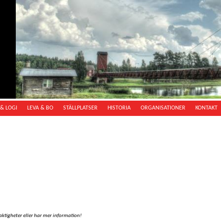
& LOGI
LEVA & BO
STÄLLPLATSER
HISTORIA
ORGANISATIONER
KONTAKT
aktigheter eller har mer information!