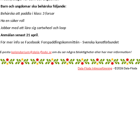
Barn och ungdomar ska behärska följande:
Behärska att paddla i klass 3 forsar
Ha en säker roll
Jobbar med att lära sig cartwheel och loop
Anmälan senast 21 april.
För mer info se Facebook: Forspaddlingskommittén - Svenska kanotförbundet
E-posta
kalendarium@dala-floda.se
om du ser några felaktigheter eller har mer information!
Dala-Floda Intresseförening
- ©2026 Dala-Floda
fantazi
giyim