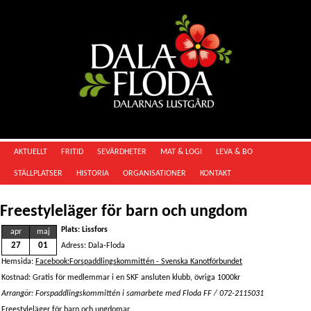
AKTUELLT
FRITID
SEVÄRDHETER
MAT & LOGI
LEVA & BO
STÄLLPLATSER
HISTORIA
ORGANISATIONER
KONTAKT
Freestyleläger för barn och ungdom
Plats: Lissfors
apr
maj
27
01
Adress: Dala-Floda
Hemsida:
Facebook:Forspaddlingskommittén - Svenska Kanotförbundet
Kostnad: Gratis för medlemmar i en SKF ansluten klubb, övriga 1000kr
Arrangör: Forspaddlingskommittén i samarbete med Floda FF / 072-2115031
Freestyleläger för barn och ungdomar.