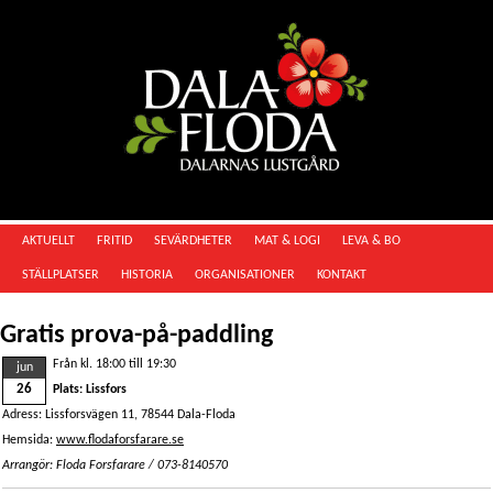
AKTUELLT
FRITID
SEVÄRDHETER
MAT & LOGI
LEVA & BO
STÄLLPLATSER
HISTORIA
ORGANISATIONER
KONTAKT
Gratis prova-på-paddling
Från kl. 18:00 till 19:30
jun
26
Plats: Lissfors
Adress: Lissforsvägen 11, 78544 Dala-Floda
Hemsida:
www.flodaforsfarare.se
Arrangör: Floda Forsfarare / 073-8140570