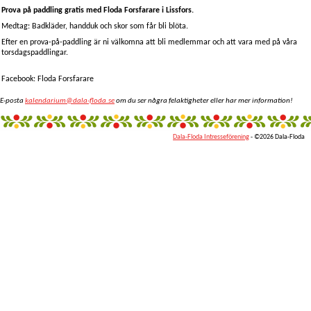
Prova på paddling gratis med Floda Forsfarare i Lissfors.
Medtag: Badkläder, handduk och skor som får bli blöta.
Efter en prova-på-paddling är ni välkomna att bli medlemmar och att vara med på våra
torsdagspaddlingar.
Facebook: Floda Forsfarare
E-posta
kalendarium@dala-floda.se
om du ser några felaktigheter eller har mer information!
Dala-Floda Intresseförening
- ©2026 Dala-Floda
fantazi
giyim