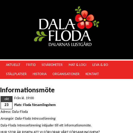
AKTUELLT
FRITID
SEVÄRDHETER
MAT & LOGI
LEVA & BO
STÄLLPLATSER
HISTORIA
ORGANISATIONER
KONTAKT
Informationsmöte
Från kl. 19:00
okt
23
Plats: Floda församlingshem
Adress: Dala-Floda
Arrangör: Dala-Floda Intresseförening
Dala-Floda Intresseförening inbjuder till ett informationsmöte.
HUR STOR ÄR RISKEN ATT VI FÖRLORAR VÅRT FÖRSAMLINGSHEM?