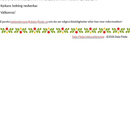
Kyrkans ledning nedverkar.
Välkomna!
E-posta
kalendarium@dala-floda.se
om du ser några felaktigheter eller har mer information!
Dala-Floda Intresseförening
- ©2026 Dala-Floda
fantazi
giyim