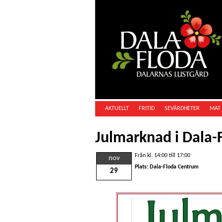
AKTUELLT
FRITID
SEVÄRDHETER
MAT 
Julmarknad i Dala-
Från kl. 14:00 till 17:00
nov
Plats: Dala-Floda Centrum
29