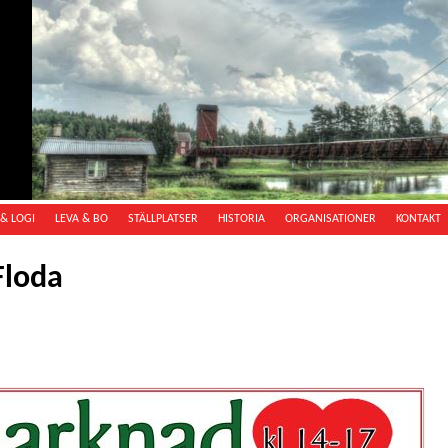
& LOGI
LEVA & BO
STÄLLPLATSER
HISTORIA
ORGANISATIONER
KONTAKT
Floda