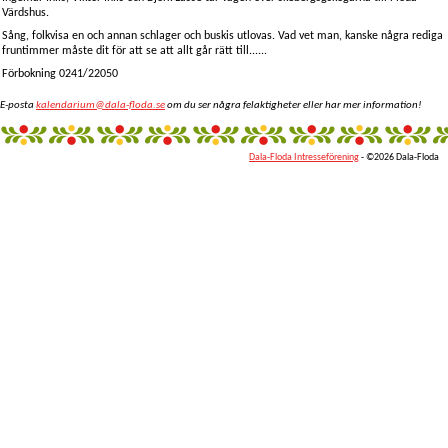
Värdshus.
Sång, folkvisa en och annan schlager och buskis utlovas. Vad vet man, kanske några rediga
fruntimmer måste dit för att se att allt går rätt till......
Förbokning 0241/22050
E-posta
kalendarium@dala-floda.se
om du ser några felaktigheter eller har mer information!
Dala-Floda Intresseförening
- ©2026 Dala-Floda
fantazi
giyim