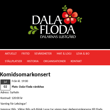
AKTUELLT
FRITID
SEVÄRDHETER
MAT & LOGI
LEVA & BO
STÄLLPLATSER
HISTORIA
ORGANISATIONER
KONTAKT
Komidsomarkonsert
Från kl. 19:00
jul
02
Plats: Dala-Floda värdshus
Adress: Syrholn
Kostnad: 120:00 kr
Varning för Leksingar!
Ingemar Ihlis, Viktor Ihlis och Björk Lasse tar vägen över skebergsgskogarna till Floda