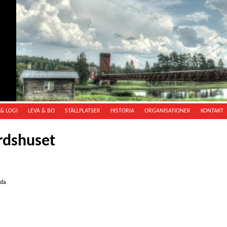
& LOGI
LEVA & BO
STÄLLPLATSER
HISTORIA
ORGANISATIONER
KONTAKT
rdshuset
oda