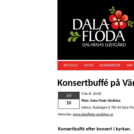
AKTUELLT
FRITID
SEVÄRDHETER
MAT 
Konsertbuffé på Vä
Från kl. 20:00
jul
Plats: Dala-Floda Värdshus
10
Adress: Badvägen 6 785 44 Dala-Fl
Hemsida:
www.dalafloda-vardshus.se
Konsertbuffé efter konsert i kyrkan.