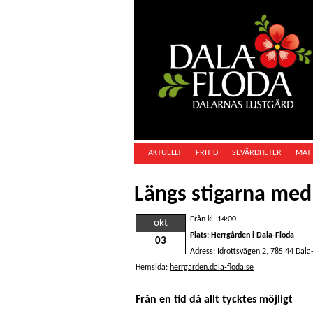
AKTUELLT
FRITID
SEVÄRDHETER
MAT 
Längs stigarna me
Från kl. 14:00
okt
Plats: Herrgården i Dala-Floda
03
Adress: Idrottsvägen 2, 785 44 Dala
Hemsida:
herrgarden.dala-floda.se
Från en tid då allt tycktes möjligt