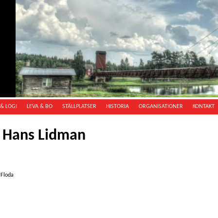
& LOGI
LEVA & BO
STÄLLPLATSER
HISTORIA
ORGANISATIONER
KONTAKT
d Hans Lidman
-Floda