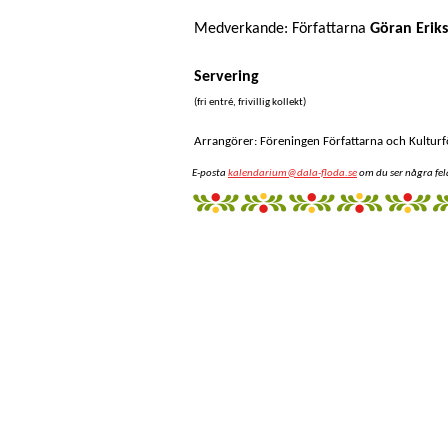
Medverkande: Författarna
Göran Erik
Servering
(fri entré, frivillig kollekt)
Arrangörer: Föreningen Författarna och Kulturf
E-posta
kalendarium@dala-floda.se
om du ser några fel
fantazi
giyim