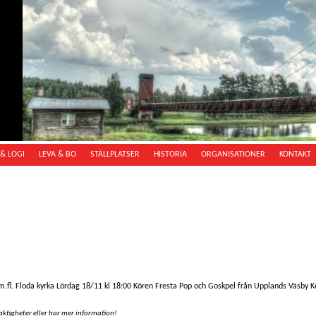
& LOGI
LEVA & BO
STÄLLPLATSER
HISTORIA
ORGANISATIONER
KONTAKT
 m.fl. Floda kyrka Lördag 18/11 kl 18:00 Kören Fresta Pop och Goskpel från Upplands Väsby
aktigheter eller har mer information!