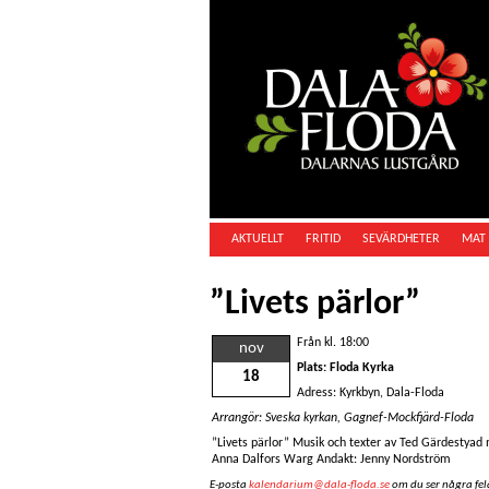
AKTUELLT
FRITID
SEVÄRDHETER
MAT 
”Livets pärlor”
Från kl. 18:00
nov
Plats: Floda Kyrka
18
Adress: Kyrkbyn, Dala-Floda
Arrangör: Sveska kyrkan, Gagnef-Mockfjärd-Floda
”Livets pärlor” Musik och texter av Ted Gärdestyad
Anna Dalfors Warg Andakt: Jenny Nordström
E-posta
kalendarium@dala-floda.se
om du ser några fel