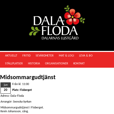
AKTUELLT
FRITID
SEVÄRDHETER
MAT & LOGI
LEVA & BO
STÄLLPLATSER
HISTORIA
ORGANISATIONER
KONTAKT
Midsommargudtjänst
Från kl. 11:00
jun
20
Plats: Floberget
Adress: Dala-Floda
Arrangör: Svenska kyrkan
Midsommargudstjänst i Floberget.
Kevin Johansson, sång.