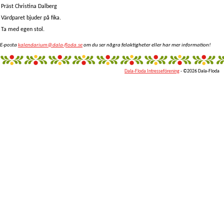
Präst Christina Dalberg
Värdparet bjuder på fika.
Ta med egen stol.
E-posta
kalendarium@dala-floda.se
om du ser några felaktigheter eller har mer information!
Dala-Floda Intresseförening
- ©2026 Dala-Floda
fantazi
giyim