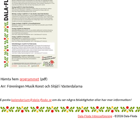
Hämta hem
programmet
(pdf)
Arr: Föreningen Musik Konst och Slöjd i Västerdalarna
E-posta
kalendarium@dala-floda.se
om du ser några felaktigheter eller har mer information!
Dala-Floda Intresseförening
- ©2026 Dala-Floda
fantazi
giyim