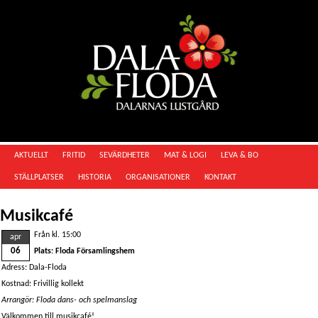
AKTUELLT
FRITID
SEVÄRDHETER
MAT & LOGI
LEVA & BO
STÄLLPLATSER
HISTORIA
ORGANISATIONER
KONTAKT
Musikcafé
Från kl. 15:00
apr
06
Plats: Floda Församlingshem
Adress: Dala-Floda
Kostnad: Frivillig kollekt
Arrangör: Floda dans- och spelmanslag
Välkommen till musikcafé!