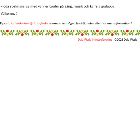
Floda spelmanslag med vänner bjuder på sång, musik och kaffe ä goduppâ.
Välkomna!
E-posta
kalendarium@dala-floda.se
om du ser några felaktigheter eller har mer information!
Dala-Floda Intresseförening
- ©2026 Dala-Floda
fantazi
giyim