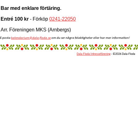
Bar med enklare förtäring.
Entré 100 kr
- Förköp
0241-22050
Arr. Föreningen MKS (Arnbergs)
E-posta
kalendarium@dala-floda.se
om du ser några felaktigheter eller har mer information!
Dala-Floda Intresseförening
- ©2026 Dala-Floda
fantazi
giyim