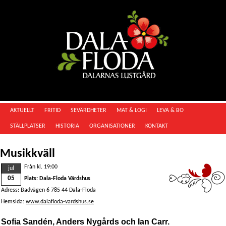
AKTUELLT
FRITID
SEVÄRDHETER
MAT & LOGI
LEVA & BO
STÄLLPLATSER
HISTORIA
ORGANISATIONER
KONTAKT
Musikkväll
Från kl. 19:00
jul
05
Plats: Dala-Floda Värdshus
Adress: Badvägen 6 785 44 Dala-Floda
Hemsida:
www.dalafloda-vardshus.se
Sofia Sandén, Anders Nygårds och Ian Carr.