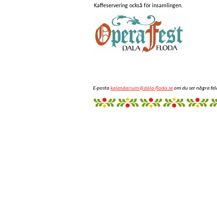
Kaffeservering också för insamlingen.
E-posta
kalendarium@dala-floda.se
om du ser några fel
fantazi
giyim