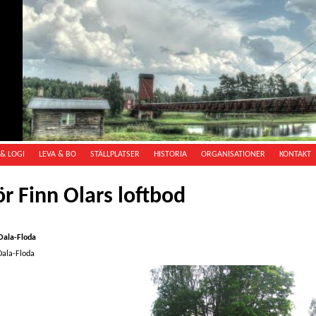
& LOGI
LEVA & BO
STÄLLPLATSER
HISTORIA
ORGANISATIONER
KONTAKT
ör Finn Olars loftbod
Dala-Floda
Dala-Floda