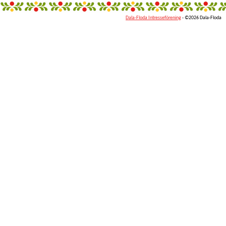
Dala-Floda Intresseförening
- ©2026 Dala-Floda
fantazi
giyim