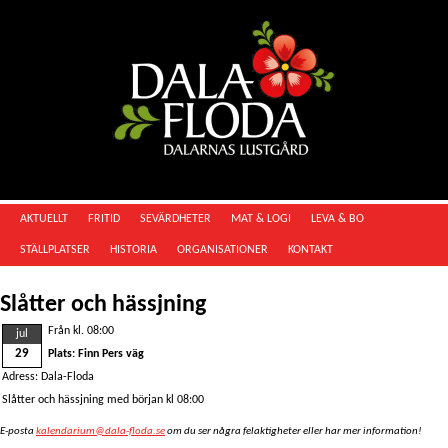
AKTUELLT
FRITID
SEVÄRDHETER
MAT & LOGI
LEVA & BO
STÄLLPLATSER
HISTORIA
ORGANISATIONER
KONTAKT
Slåtter och hässjning
Från kl. 08:00
jul
29
Plats: Finn Pers väg
Adress: Dala-Floda
Slåtter och hässjning med början kl 08:00
E-posta
kalendarium@dala-floda.se
om du ser några felaktigheter eller har mer information!