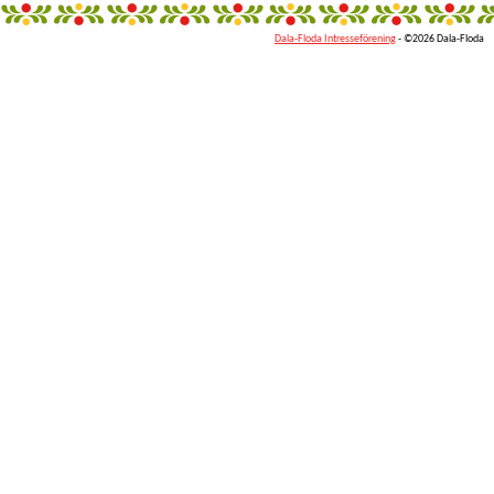
Dala-Floda Intresseförening
- ©2026 Dala-Floda
fantazi
giyim