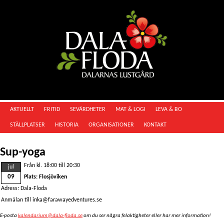
AKTUELLT
FRITID
SEVÄRDHETER
MAT & LOGI
LEVA & BO
STÄLLPLATSER
HISTORIA
ORGANISATIONER
KONTAKT
Sup-yoga
Från kl. 18:00 till 20:30
jul
09
Plats: Flosjöviken
Adress: Dala-Floda
Anmälan till inka@farawayedventures.se
E-posta
kalendarium@dala-floda.se
om du ser några felaktigheter eller har mer information!