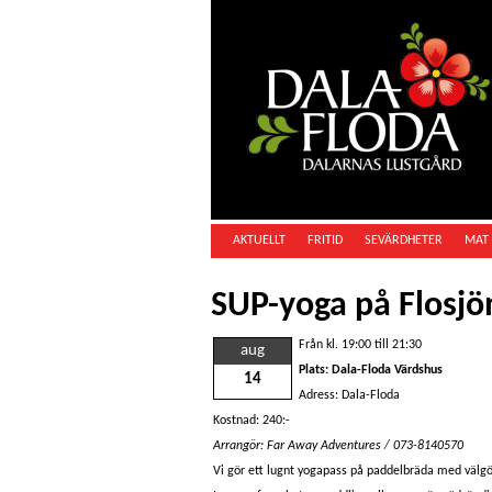
AKTUELLT
FRITID
SEVÄRDHETER
MAT 
SUP-yoga på Flosjö
Från kl. 19:00 till 21:30
aug
Plats: Dala-Floda Värdshus
14
Adress: Dala-Floda
Kostnad: 240:-
Arrangör: Far Away Adventures / 073-8140570
Vi gör ett lugnt yogapass på paddelbräda med välg