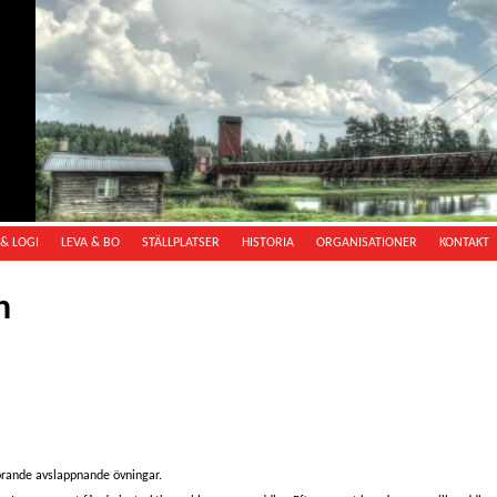
& LOGI
LEVA & BO
STÄLLPLATSER
HISTORIA
ORGANISATIONER
KONTAKT
n
örande avslappnande övningar.