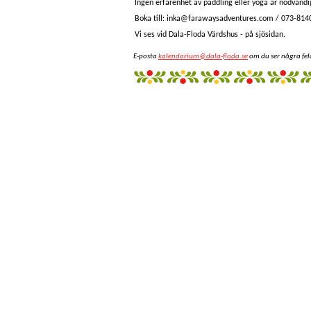
Ingen erfarenhet av paddling eller yoga är nödvändig
Boka till: inka@farawaysadventures.com / 073-814
Vi ses vid Dala-Floda Värdshus - på sjösidan.
E-posta
kalendarium@dala-floda.se
om du ser några fel
fantazi
giyim