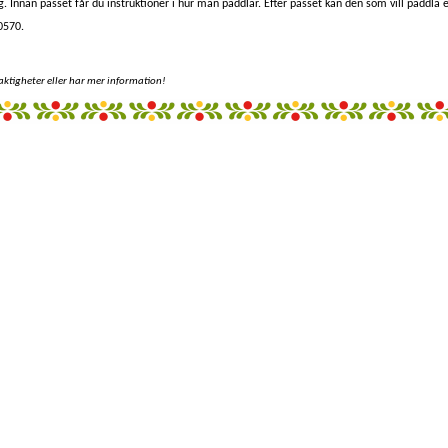
. Innan passet får du instruktioner i hur man paddlar. Efter passet kan den som vill paddla e
0570.
aktigheter eller har mer information!