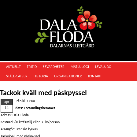
AKTUELLT
FRITID
SEVÄRDHETER
MAT & LOGI
LEVA & BO
STÄLLPLATSER
HISTORIA
ORGANISATIONER
KONTAKT
Tackok kväll med påskpyssel
Från kl. 17:00
apr
11
Plats: Församlingshemmet
Adress: Dala-Floda
Kostnad: 60 kr/familj eller 30 kr/person
Arrangör: Svenska kyrkan
Tackokväll med påskpyssel.