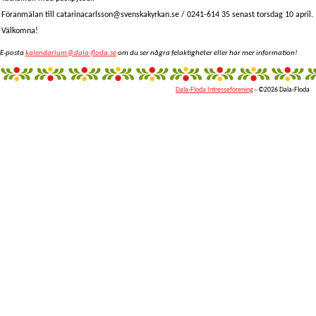
Föranmälan till catarinacarlsson@svenskakyrkan.se / 0241-614 35 senast torsdag 10 april.
Välkomna!
E-posta
kalendarium@dala-floda.se
om du ser några felaktigheter eller har mer information!
Dala-Floda Intresseförening
- ©2026 Dala-Floda
fantazi
giyim