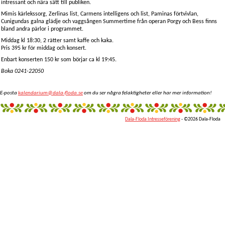
intressant och nära sätt till publiken.
Mimis kärlekssorg, Zerlinas list, Carmens intelligens och list, Paminas förtvivlan,
Cunigundas galna glädje och vaggsången Summertime från operan Porgy och Bess finns
bland andra pärlor i programmet.
Middag kl 18:30, 2 rätter samt kaffe och kaka.
Pris 395 kr för middag och konsert.
Enbart konserten 150 kr som börjar ca kl 19:45.
Boka 0241-22050
E-posta
kalendarium@dala-floda.se
om du ser några felaktigheter eller har mer information!
Dala-Floda Intresseförening
- ©2026 Dala-Floda
fantazi
giyim