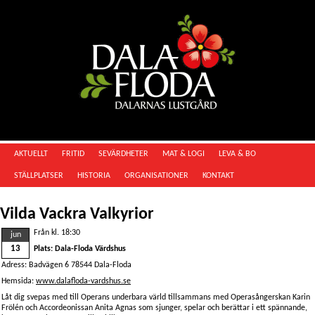
AKTUELLT
FRITID
SEVÄRDHETER
MAT & LOGI
LEVA & BO
STÄLLPLATSER
HISTORIA
ORGANISATIONER
KONTAKT
Vilda Vackra Valkyrior
Från kl. 18:30
jun
13
Plats: Dala-Floda Värdshus
Adress: Badvägen 6 78544 Dala-Floda
Hemsida:
www.dalafloda-vardshus.se
Låt dig svepas med till Operans underbara värld tillsammans med Operasångerskan Karin
Frölén och Accordeonissan Anita Agnas som sjunger, spelar och berättar i ett spännande,