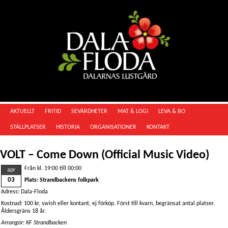
AKTUELLT
FRITID
SEVÄRDHETER
MAT & LOGI
LEVA & BO
STÄLLPLATSER
HISTORIA
ORGANISATIONER
KONTAKT
VOLT – Come Down (Official Music Video)
Från kl. 19:00 till 00:00
apr
03
Plats: Strandbackens folkpark
Adress: Dala-Floda
Kostnad: 100 kr, swish eller kontant, ej förköp. Först till kvarn, begränsat antal platser.
Åldersgräns 18 år.
Arrangör: KF Strandbacken