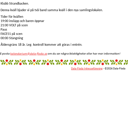
Klubb Strandbacken.
Denna kväll bjuder vi på två band samma kväll i den nya samlingslokalen.
Tider för kvällen
19:00 insläpp och baren öppnar
21:00 VOLT på scen
Paus
FACE51 på scen
00:00 Stängning
Åldersgräns 18 år. Leg. kontroll kommer att göras i entrén.
E-posta
kalendarium@dala-floda.se
om du ser några felaktigheter eller har mer information!
Dala-Floda Intresseförening
- ©2026 Dala-Floda
fantazi
giyim