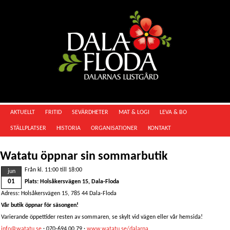
AKTUELLT
FRITID
SEVÄRDHETER
MAT & LOGI
LEVA & BO
STÄLLPLATSER
HISTORIA
ORGANISATIONER
KONTAKT
Watatu öppnar sin sommarbutik
Från kl. 11:00 till 18:00
jun
01
Plats: Holsåkersvägen 15, Dala-Floda
Adress: Holsåkersvägen 15, 785 44 Dala-Floda
Vår butik öppnar för säsongen!
Varierande öppettider resten av sommaren, se skylt vid vägen eller vår hemsida!
info@watatu.se
· 070-694 00 79 ·
www.watatu.se/dalarna