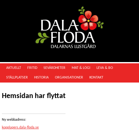
AKTUELLT
FRITID
SEVÄRDHETER
MAT & LOGI
LEVA & BO
STÄLLPLATSER
HISTORIA
ORGANISATIONER
KONTAKT
Hemsidan har flyttat
Ny webbadress:
kopplapers.dala-floda.se