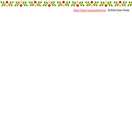
Dala-Floda Intresseförening
- ©2026 Dala-Floda
fantazi
giyim