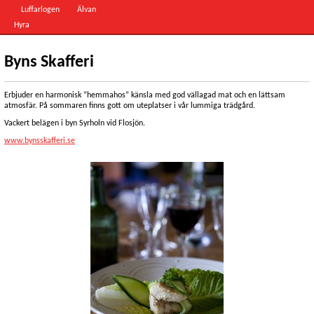
Luffarlogen
Älvan
Hyra
Byns Skafferi
Erbjuder en harmonisk ”hemmahos” känsla med god vällagad mat och en lättsam
atmosfär. På sommaren finns gott om uteplatser i vår lummiga trädgård.
Vackert belägen i byn Syrholn vid Flosjön.
www.bynsskafferi.se