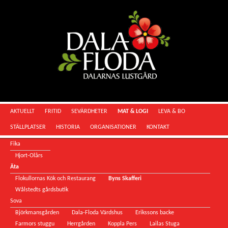
AKTUELLT
FRITID
SEVÄRDHETER
MAT & LOGI
LEVA & BO
STÄLLPLATSER
HISTORIA
ORGANISATIONER
KONTAKT
Fika
Hjort-Olârs
Äta
Flokullornas Kök och Restaurang
Byns Skafferi
Wålstedts gårdsbutik
Sova
Björkmansgården
Dala-Floda Värdshus
Erikssons backe
Farmors stuggu
Herrgården
Koppla Pers
Lailas Stuga